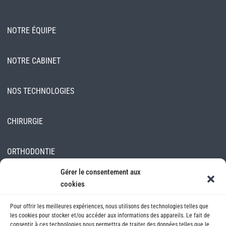
NOTRE ÉQUIPE
NOTRE CABINET
NOS TECHNOLOGIES
CHIRURGIE
ORTHODONTIE
Gérer le consentement aux
ESTHÉTIQUE
cookies
Pour offrir les meilleures expériences, nous utilisons des technologies telles que
OMNIPRATIQUE
les cookies pour stocker et/ou accéder aux informations des appareils. Le fait de
consentir à ces technologies nous permettra de traiter des données telles que le